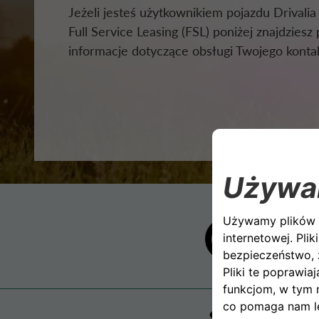
Jeżeli jesteś użytkownikiem pojazdu Drivali
Full Service Leasing (FSL) poniżej znajdziesz
informacje dotyczące obsługi Twojego konta
W