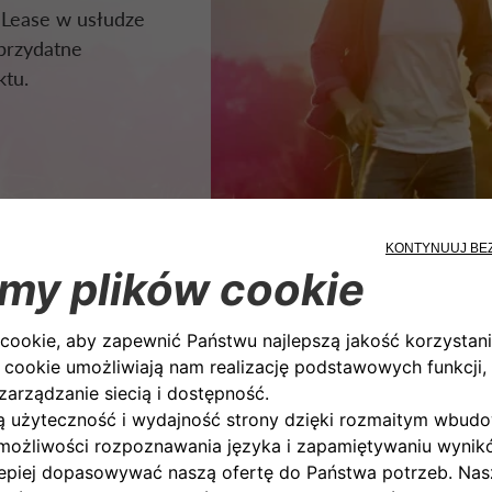
a Lease w usłudze
 przydatne
ktu.
YMIANA OPON