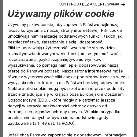
niepełnosprawnych,
pojazdów z silnikami rotacyjnymi,
pojazdów pomocy drogowej, lawet,
motorowerów, quadów lub skuterów, wózków
inwalidzkich,
pojazdów o zmodyfikowanej konstrukcji odbiegającej
od specyfikacji podanej przez producenta.
ŚWIADCZENIA WYRÓWNAWCZE
Jeżeli w następstwie szkody całkowitej, powstałej w
pierwszych 12 miesiącach trwania okresu ubezpieczenia
świadczenie wynosi 0 zł, Ubezpieczający ma prawo do
świadczenia uzupełniającego w postaci refundacji
udokumentowanego kosztu: