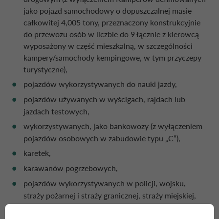
jako pojazd samochodowy o dopuszczalnej masie
całkowitej 4,005 tony, przeznaczony konstrukcyjnie
do przewozu osób w liczbie do 9 łącznie z kierowcą
wyposażony w część mieszkalną, w szczególności
kampery/samochody kempingowe, w tym przyczepy
turystyczne),
pojazdów wykorzystywanych do nauki jazdy,
pojazdów używanych w wyścigach, rajdach lub
jazdach testowych,
wykorzystywanych, jako bankowozy (z wyłączeniem
pojazdów osobowych w zabudowie typu „C”),
karetek,
karawanów pogrzebowych,
pojazdów wykorzystywanych w policji, wojsku,
straży pożarnej i straży granicznej, straży miejskiej,
pojazdów przystosowanych do przewozu osób