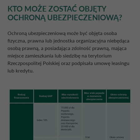
KTO MOŻE ZOSTAĆ OBJĘTY
DOKUMENTY DO POBRANIA
OCHRONĄ UBEZPIECZENIOWĄ?
FINANSOWANIE DEALERÓW
KONTAKT
DOKUMENTY DO POBRANIA
DANIA CA AUTO FINANCE
Ochroną ubezpieczeniową może być objęta osoba
KALKULATOR FINANSOWY
POŁĄCZENIE FCA-GROUP BANK POLSKA
FRANCJA CA AUTO BANK
fizyczna, prawna lub jednostka organizacyjna niebędąca
AUTO BANK S.P.A. (POPRZEDNIO FCA BA
osobą prawną, a posiadająca zdolność prawną, mająca
miejsce zamieszkania lub siedzibę na terytorium
DRIVALIA
GRECJA CA AUTO BANK
Rzeczpospolitej Polskiej oraz podpisała umowę leasingu
lub kredytu.
O NAS
HISZPANIA CA AUTO BANK
ZRÓWNOWAŻONY ROZWÓJ
HOLANDIA CA AUTO FINANCE
POLITYKA INFORMACYJNA
IRLANDIA CA AUTO BANK
DO POBRANIA