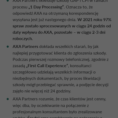
AXA Partners likwiduje szkody GAP i CPI w ramach
procesu
„1 Day Processing”
. Oznacza to, że
odpowiedź AXA na otrzymaną korespondencję
wysyłana jest już następnego dnia.
W 2021 roku 97%
spraw zostało sprocesowanych w ciągu 24 godzin od
daty wpływu do AXA, pozostałe – w ciągu 2-3 dni
roboczych.
AXA Partners
dokłada wszelkich starań, by jak
najlepiej przygotować klienta do zgłoszenia szkody.
Podczas pierwszej rozmowy telefonicznej, zgodnie z
zasadą
„First Call Experience”
, konsultanci
szczegółowo udzielają wszelkich informacji o
niezbędnych dokumentach, by proces likwidacji
szkody mógł przebiegać sprawnie, a podjęcie decyzji
zajęło nie więcej niż 24 godziny.
AXA Partners rozumie, że czas klientów jest cenny,
więc dba, by oczekiwanie na połączenie z
profesjonalnym konsultantem było zrealizowane
szybko.
Średni czas oczekiwania
na połączenie z