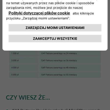
ubezpieczenia nowozakupionego Pojazdu
do trzech rat nowej Umowy leasingu / kredytu
CZY WIESZ ŻE…