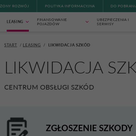
ŻONY ROZWÓJ
POLITYKA INFORMACYJNA
DO POBRANI
FINANSOWANIE
UBEZPIECZENIA I
LEASING
POJAZDÓW
SERWISY
START
/
LEASING
/
LIKWIDACJA SZKÓD
LIKWIDACJA SZ
CENTRUM OBSŁUGI SZKÓD
ZGŁOSZENIE SZKODY