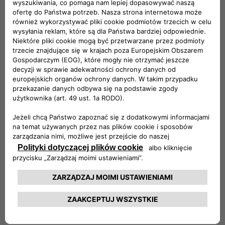
Tygodnia Różnorodności 2024,
przeprowadziliśmy wywiady z
niektórymi z naszych kolegów,
którzy zajmują się kwestiami
takimi jak integracja, równość
płci i międzynarodowość,
podając przykłady z życia wzięte.
CA Auto Bank i DRIVALIA, od dawna zaangażowane w
umożliwianie i udostępnianie mobilności przyszłości oraz
wykorzystywanie talentów ludzi, którzy są jej częścią,
publikują film z 5 wywiadami mającymi na celu
zilustrowanie możliwości oferowanych przez dużą
międzynarodową Grupę.
Obejrzyj i posłuchaj wywiadów.